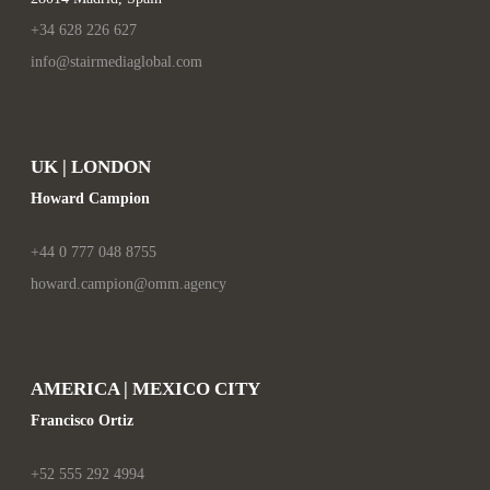
+34 628 226 627
info@stairmediaglobal.com
UK | LONDON
Howard Campion
+44 0 777 048 8755
howard.campion@omm.agency
AMERICA | MEXICO CITY
Francisco Ortiz
+52 555 292 4994